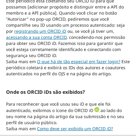
Este periódico está coletando seu ORCID iD para que
possamos [adicionar propósito e distinguir entre a API do
membro e a API pública]. Quando você clicar no botão
"Autorizar" no pop-up ORCID, pediremos que você
compartilhe seu ID usando um processo autenticado: seja
por
registrando um ORCID iD
ou, se você já tiver um,
acessando a sua conta ORCID
, concedendo-nos permissão
para obter seu ORCID iD. Fazemos isso para garantir que
você esteja corretamente identificado e conectando com
segurança seu ORCID iD.
Saiba mais em
O que há de tão especial em fazer login?
Este
periódico coletará e exibirá os IDs dos autores e coautores
autenticados no perfil do OJS e na página do artigo.
Onde os ORCID iDs são exibidos?
Para reconhecer que você usou seu iD e que ele foi
autenticado, exibimos o ícone do ORCID iD
ao lado do
seu nome na página do artigo da sua submissão e no seu
perfil de usuário público.
Saiba mais em
Como deve ser exibido um ORCID iD?