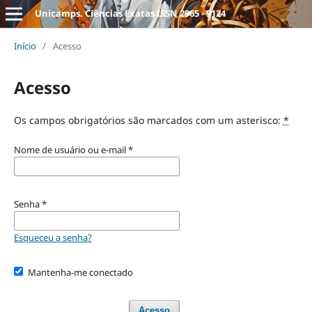
Unicamps. Ciências Exatas ISSN 2965 - 9124
Início
/
Acesso
Acesso
Os campos obrigatórios são marcados com um asterisco:
*
Nome de usuário ou e-mail
*
Senha
*
Esqueceu a senha?
Mantenha-me conectado
Acesso