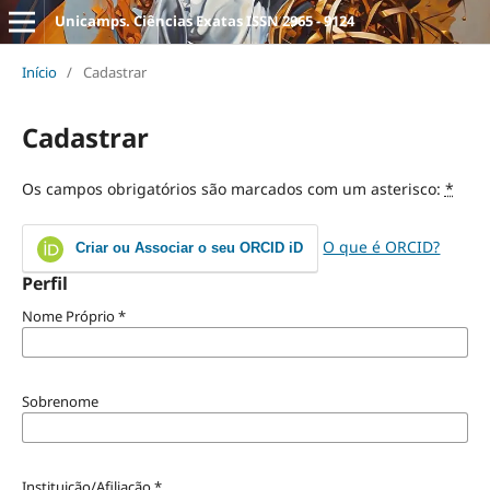
Unicamps. Ciências Exatas ISSN 2965 - 9124
Início
/
Cadastrar
Cadastrar
Os campos obrigatórios são marcados com um asterisco:
*
O que é ORCID?
Criar ou Associar o seu ORCID iD
Perfil
Nome Próprio
*
Sobrenome
Instituição/Afiliação
*