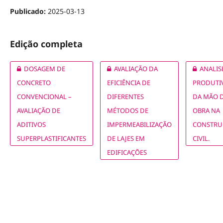
Publicado:
2025-03-13
Edição completa
DOSAGEM DE
AVALIAÇÃO DA
ANALIS
CONCRETO
EFICIÊNCIA DE
PRODUTI
CONVENCIONAL –
DIFERENTES
DA MÃO 
AVALIAÇÃO DE
MÉTODOS DE
OBRA NA
ADITIVOS
IMPERMEABILIZAÇÃO
CONSTRU
SUPERPLASTIFICANTES
DE LAJES EM
CIVIL.
EDIFICAÇÕES