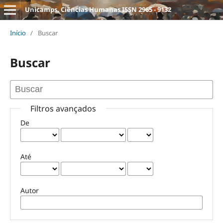
Unicamps. Ciências Humanas ISSN 2965 - 9132
Início
/
Buscar
Buscar
Filtros avançados
De
Até
Autor