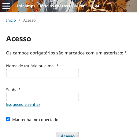
Unicamps. Ciências Exatas ISSN 2965 - 9124
Início
/
Acesso
Acesso
Os campos obrigatórios são marcados com um asterisco:
*
Nome de usuário ou e-mail
*
Senha
*
Esqueceu a senha?
Mantenha-me conectado
Acesso